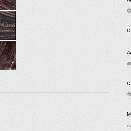
C
A
C
M
In