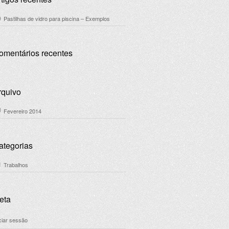
Pastilhas de vidro para piscina – Exemplos
omentários recentes
rquivo
Fevereiro 2014
ategorias
Trabalhos
eta
iciar sessão