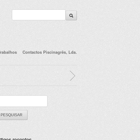
rabalhos
Contactos Piscinagrês, Lda.
squisar
r:
rtigos recentes