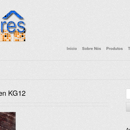
Início
Sobre Nós
Produtos
T
den KG12
Pe
po
A