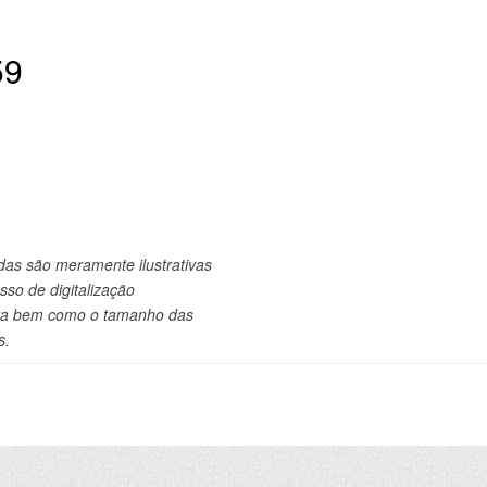
59
as são meramente ilustrativas

sso de digitalização 

tura bem como o tamanho das

s.