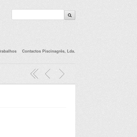
rabalhos
Contactos Piscinagrês, Lda.